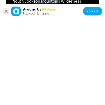
South Jackson Mountains Wilderness
71.8 km
Around Us
Pobierz
Przewodnik i mapy
Stany Zjednoczone Ameryki
North Jackson Mountains Wilderness
74.1 km
Stany Zjednoczone Ameryki
Pahute Peak Wilderness