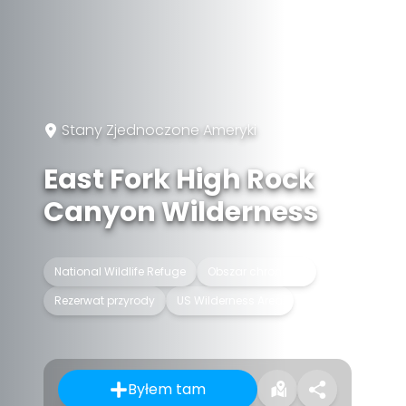
Stany Zjednoczone Ameryki
East Fork High Rock
Canyon Wilderness
National Wildlife Refuge
Obszar chroniony
Rezerwat przyrody
US Wilderness Area
Byłem tam