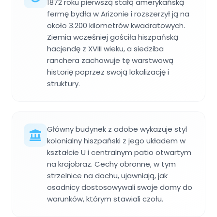
1872 roku pierwszą stałą amerykańską
fermę bydła w Arizonie i rozszerzył ją na
około 3.200 kilometrów kwadratowych.
Ziemia wcześniej gościła hiszpańską
hacjendę z XVIII wieku, a siedziba
ranchera zachowuje tę warstwową
historię poprzez swoją lokalizację i
struktury.
Główny budynek z adobe wykazuje styl
kolonialny hiszpański z jego układem w
kształcie U i centralnym patio otwartym
na krajobraz. Cechy obronne, w tym
strzelnice na dachu, ujawniają, jak
osadnicy dostosowywali swoje domy do
warunków, którym stawiali czołu.