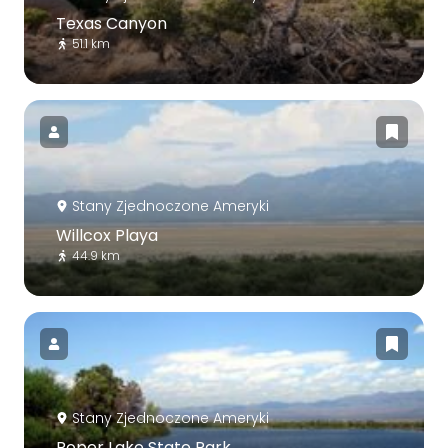
Texas Canyon
51.1 km
Stany Zjednoczone Ameryki
Willcox Playa
44.9 km
Stany Zjednoczone Ameryki
Roper Lake State Park