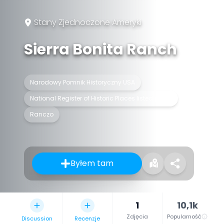
Stany Zjednoczone Ameryki
Sierra Bonita Ranch
Narodowy Pomnik Historyczny USA
National Register of Historic Places listed place
Ranczo
Byłem tam
1
10,1k
Zdjęcia
Popularność
Discussion
Recenzje