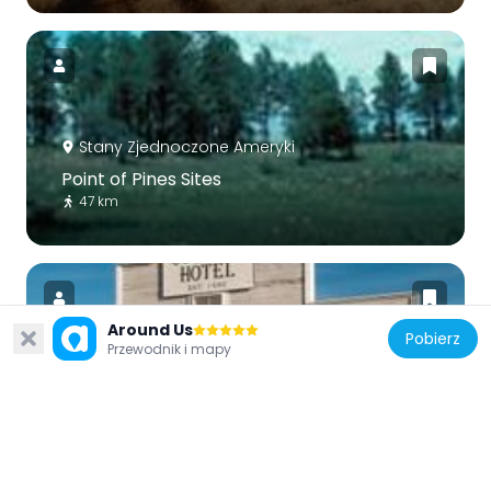
Stany Zjednoczone Ameryki
Point of Pines Sites
47 km
Around Us
Pobierz
Przewodnik i mapy
Stany Zjednoczone Ameryki
Cochise Hotel
46.5 km