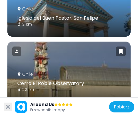
Chile
Iglesia del Buen Pastor, San Felipe
31 km
Chile
Cerro El Roble Observatory
22.1 km
Around Us
Pobierz
Przewodnik i mapy