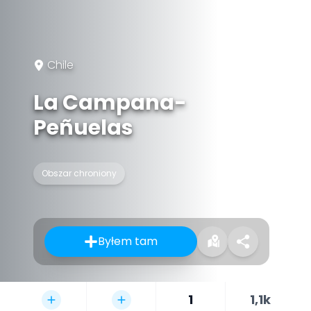
Chile
La Campana-
Peñuelas
Obszar chroniony
Byłem tam
1
1,1k