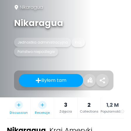
Nikaragua
Nikaragua
Jednostka administracyjna
Kraj
Państwo niepodległe
Byłem tam
3
2
1,2 M
Zdjęcia
Collections
Popularność
Discussion
Recenzje
Nikaragua
,
Kraj Ameryki