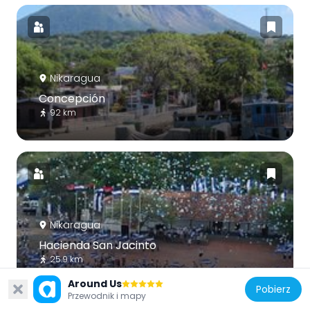
Nikaragua
Concepción
92 km
Nikaragua
Hacienda San Jacinto
25.9 km
Around Us
Pobierz
Przewodnik i mapy