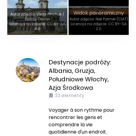
Widok panoramiczny
Autor zdjęcia: Viktor Pinchuk /
Виктор Пинчук
Autor zdjęcia: Neil Palmer (CIAT)
Licencja na zdjęcie: CC BY-SA
Licencja na zdjęcie: CC BY-SA
4.0
2.0
Destynacje podróży:
Albania, Gruzja,
Południowe Włochy,
Azja Środkowa
33
elementy
Voyager à son rythme pour
rencontrer les gens et
comprendre la vie
quotidienne d'un endroit.