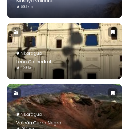
Masaya Volcano
58.1 km
Nikaragua
León Cathedral
119.3 km
Nikaragua
Volcán Cerro Negro
101.4 km