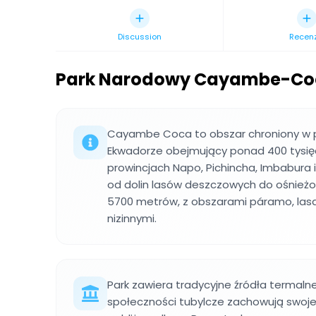
Discussion
Recen
Park Narodowy Cayambe-Co
Cayambe Coca to obszar chroniony w
Ekwadorze obejmujący ponad 400 tysię
prowincjach Napo, Pichincha, Imbabura 
od dolin lasów deszczowych do ośnież
5700 metrów, z obszarami páramo, lasa
nizinnymi.
Park zawiera tradycyjne źródła termaln
społeczności tubylcze zachowują swoje