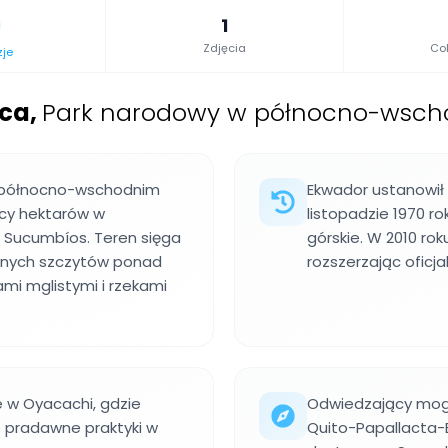
1
Zdjęcia
Col
zje
ca
,
Park narodowy w północno-wsch
 północno-wschodnim
Ekwador ustanowił 
cy hektarów w
listopadzie 1970 r
i Sucumbíos. Teren sięga
górskie. W 2010 ro
onych szczytów ponad
rozszerzając oficja
mi mglistymi i rzekami
e w Oyacachi, gdzie
Odwiedzający mogą
 pradawne praktyki w
Quito-Papallacta-B