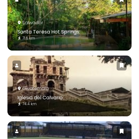
Salwador
Santa Teresa Hot Springs.
71.6 km
Gwatemala
Iglesia del Calvario
74.4 km