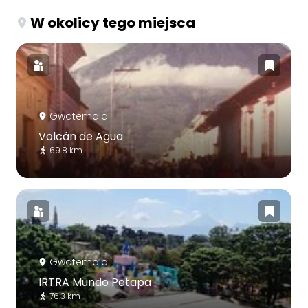
W okolicy tego miejsca
Gwatemala
Volcán de Agua
69.8 km
Gwatemala
IRTRA Mundo Petapa
76.3 km