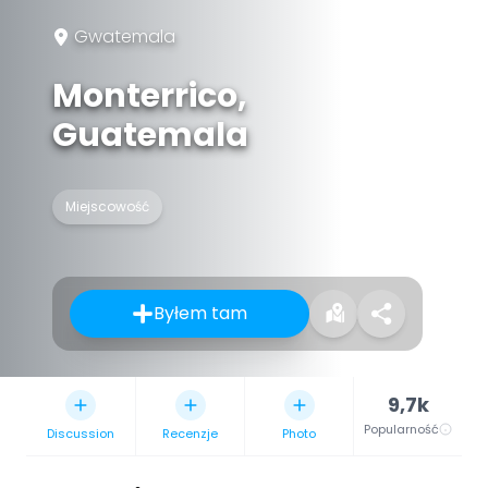
Gwatemala
Monterrico,
Guatemala
Miejscowość
Byłem tam
9,7k
Popularność
Discussion
Recenzje
Photo