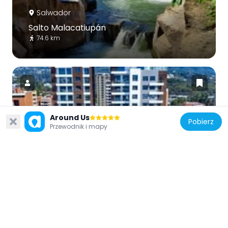
Salwador
Salto Malacatiupán
74.6 km
Around Us
Gwatemala
Pobierz
Przewodnik i mapy
Torres ECHO
76.4 km