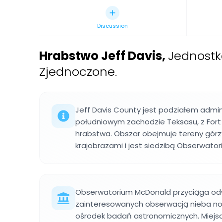
Discussion
Hrabstwo Jeff Davis
,
Jednostk
Zjednoczone.
Jeff Davis County jest podziałem admi
południowym zachodzie Teksasu, z Fort 
hrabstwa. Obszar obejmuje tereny górz
krajobrazami i jest siedzibą Obserwato
Obserwatorium McDonald przyciąga od
zainteresowanych obserwacją nieba noc
ośrodek badań astronomicznych. Miejs