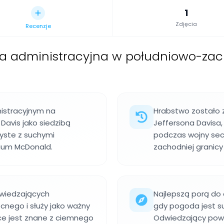
1
Zdjęcia
Recenzje
a administracyjna w południowo-zac
nistracyjnym na
Hrabstwo zostało 
Davis jako siedzibą
Jeffersona Davisa
yste z suchymi
podczas wojny seces
rium McDonald.
zachodniej granicy
wiedzających
Najlepszą porą do 
nego i służy jako ważny
gdy pogoda jest su
ce jest znane z ciemnego
Odwiedzający powin