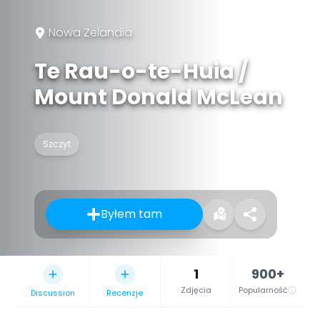
Nowa Zelandia
Te Rau-o-te-Huia /
Mount Donald McLean
Szczyt
Byłem tam
1
900+
Zdjęcia
Popularność
Discussion
Recenzje