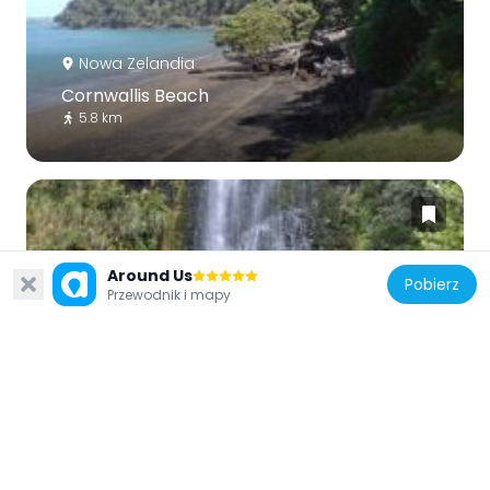
Nowa Zelandia
Cornwallis Beach
5.8 km
Around Us
Pobierz
Nowa Zelandia
Przewodnik i mapy
Company Stream
5.8 km