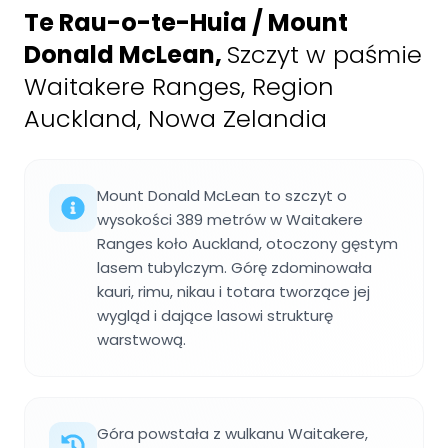
Te Rau-o-te-Huia / Mount
Donald McLean
,
Szczyt w paśmie
Waitakere Ranges, Region
Auckland, Nowa Zelandia
Mount Donald McLean to szczyt o
wysokości 389 metrów w Waitakere
Ranges koło Auckland, otoczony gęstym
lasem tubylczym. Górę zdominowała
kauri, rimu, nikau i totara tworzące jej
wygląd i dające lasowi strukturę
warstwową.
Góra powstała z wulkanu Waitakere,