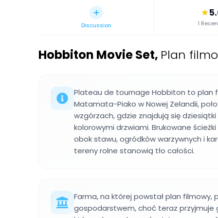
5
1 Recen
Discussion
Hobbiton Movie Set
,
Plan film
Plateau de tournage Hobbiton to plan f
Matamata-Piako w Nowej Zelandii, poło
wzgórzach, gdzie znajdują się dziesiąt
kolorowymi drzwiami. Brukowane ścieżk
obok stawu, ogródków warzywnych i ka
tereny rolne stanowią tło całości.
Farma, na której powstał plan filmowy,
gospodarstwem, choć teraz przyjmuje g