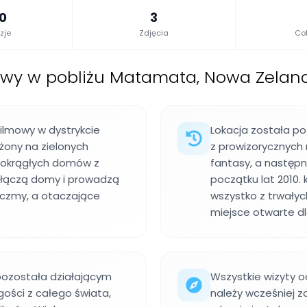
.0
3
zje
Zdjęcia
Col
owy w pobliżu Matamata, Nowa Zelan
ilmowy w dystrykcie
Lokacja została po
żony na zielonych
z prowizorycznych 
ki okrągłych domów z
fantasy, a następn
i łączą domy i prowadzą
początku lat 2010. 
rczmy, a otaczające
wszystko z trwałyc
miejsce otwarte dl
 pozostała działającym
Wszystkie wizyty 
ości z całego świata,
należy wcześniej 