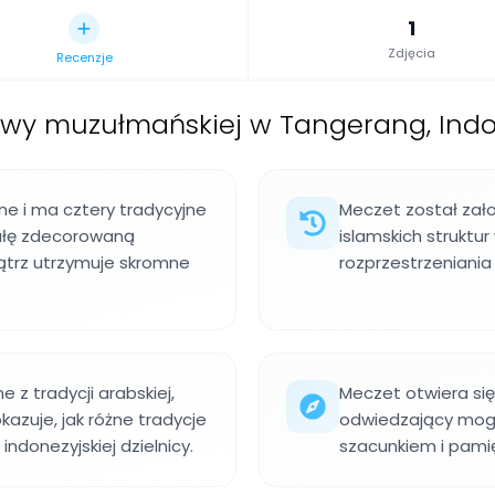
1
Zdjęcia
Recenzje
wy muzułmańskiej w Tangerang, Indo
ane i ma cztery tradycyjne
Meczet został zało
ułę zdecorowaną
islamskich struktu
ątrz utrzymuje skromne
rozprzestrzeniania 
 z tradycji arabskiej,
Meczet otwiera się
okazuje, jak różne tradycje
odwiedzający mogą
indonezyjskiej dzielnicy.
szacunkiem i pamię