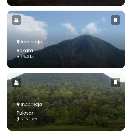
Indonezja
Rakata
175.2 km
Indonezja
Pulosari
236.3 km