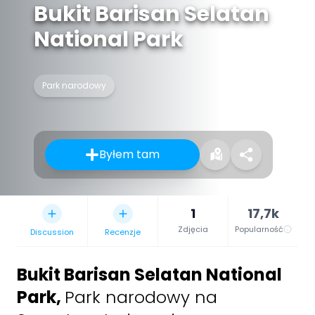
Bukit Barisan Selatan
National Park
Park narodowy
Byłem tam
1
17,7k
Zdjęcia
Popularność
Discussion
Recenzje
Bukit Barisan Selatan National
Park
,
Park narodowy na