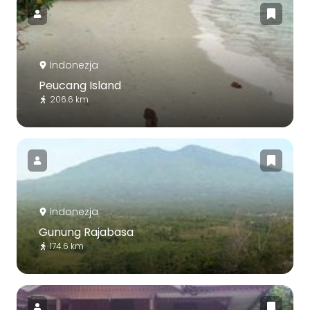
Indonezja
Peucang Island
206.6 km
Indonezja
Gunung Rajabasa
174.6 km