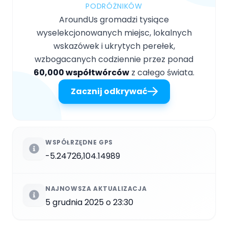
PODRÓŻNIKÓW
AroundUs gromadzi tysiące
wyselekcjonowanych miejsc, lokalnych
wskazówek i ukrytych perełek,
wzbogacanych codziennie przez ponad
60,000 współtwórców
z całego świata.
Zacznij odkrywać
WSPÓŁRZĘDNE GPS
-5.24726,104.14989
NAJNOWSZA AKTUALIZACJA
5 grudnia 2025 o 23:30