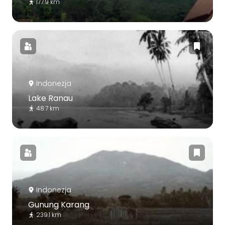
177.9 km
Indonezja
Lake Ranau
48.7 km
Indonezja
Gunung Karang
239.1 km