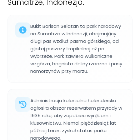
Sumatrze, Indonezja.
Bukit Barisan Selatan to park narodowy
na Sumatrze w Indonezji, obejmujący
długi pas wzdłuż pasma górskiego, od
gęstej puszczy tropikalnej aż po
wybrzeże. Park zawiera wulkaniczne
wzgórza, bagniste doliny rzeczne i pasy
namorzynów przy morzu.
Administracja kolonialna holenderska
ogłosiła obszar rezerwatem przyrody w
1935 roku, aby zapobiec wyrębom i
kłusownictwu. Niemal pięćdziesiąt lat
później teren zyskał status parku
narodowego.