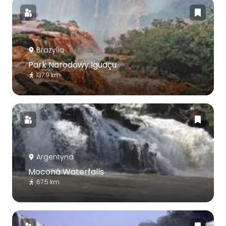
Brazylia
Park Narodowy Iguaçu
137.9 km
Argentyna
Moconá Waterfalls
67.5 km