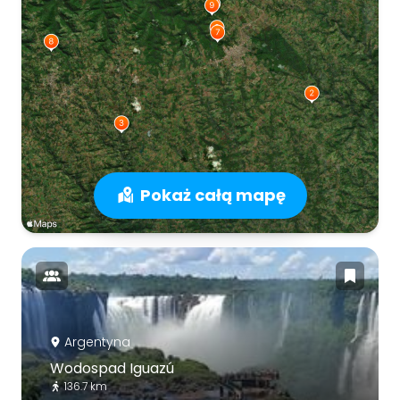
Pokaż całą mapę
Argentyna
Wodospad Iguazú
136.7 km