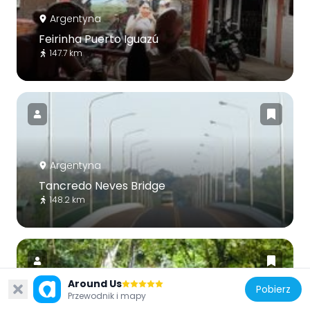
Argentyna
Feirinha Puerto Iguazú
147.7 km
Argentyna
Tancredo Neves Bridge
148.2 km
Around Us
Pobierz
Przewodnik i mapy