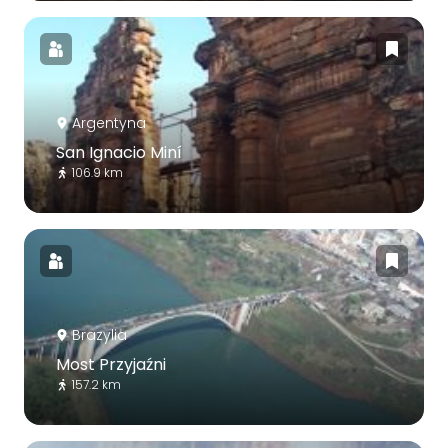
Argentyna
San Ignacio Miní
106.9 km
Brazylia
Most Przyjaźni
157.2 km