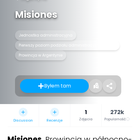
Misiones
Jednostka administracyjna
Pierwszy poziom podziału administracyjnego kraju
Prowincja w Argentynie
Byłem tam
1
272k
Zdjęcia
Popularność
Discussion
Recenzje
Misiones
,
Prowincja w północno-