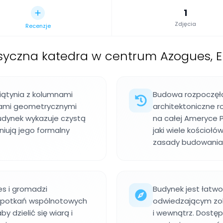
1
Zdjęcia
Recenzje
syczna katedra w centrum Azogues, E
iątynia z kolumnami
Budowa rozpoczęła 
rmami geometrycznymi
architektoniczne r
Budynek wykazuje czystą
na całej Ameryce P
iniują jego formalny
jaki wiele kościołó
zasady budowania
s i gromadzi
Budynek jest łatwo
i spotkań wspólnotowych
odwiedzającym zob
by dzielić się wiarą i
i wewnątrz. Dostęp