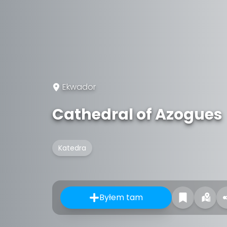
Ekwador
Cathedral of Azogues
Katedra
Byłem tam