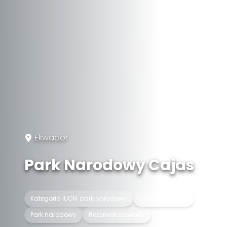
Ekwador
Park Narodowy Cajas
Kategoria IUCN: park narodowy
Obszar Ramsar
Park narodowy
Rezerwat przyrody