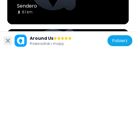
Sendero
8.1 km
Around Us
Pobierz
Przewodnik i mapy
Ekwador
Sendero cajas soldados
10.4 km
Ekwador
Laguna