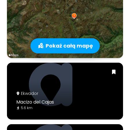
Pokaż całą mapę
Ekwador
Macizo del Cajas
5.6 km