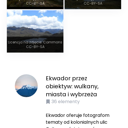
CC-BY-SA
CC-BY-SA
Licencja na zdjęcie: Commons
CC-BY-SA
Ekwador przez
obiektyw: wulkany,
miasta i wybrzeża
36
elementy
Ekwador oferuje fotografom
tematy od kolonialnych ulic