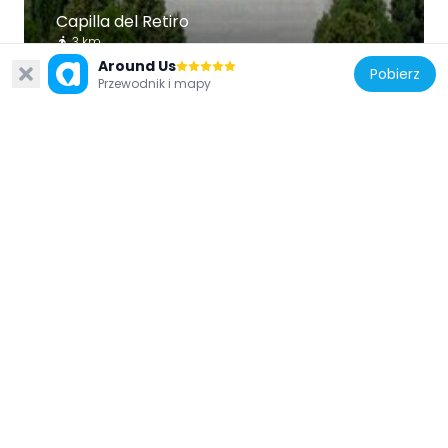
Capilla del Retiro
3 km
Around Us
Pobierz
Przewodnik i mapy
Chile
Edificio de la Gobernación de Los Andes
13 km
Chile
Museo y Centro Cultural Presidente Pedro