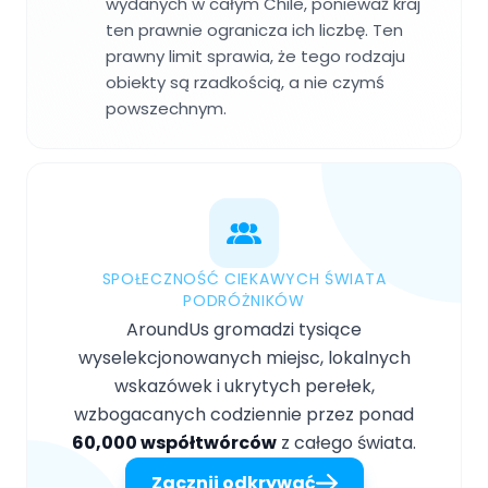
wydanych w całym Chile, ponieważ kraj
ten prawnie ogranicza ich liczbę. Ten
prawny limit sprawia, że tego rodzaju
obiekty są rzadkością, a nie czymś
powszechnym.
SPOŁECZNOŚĆ CIEKAWYCH ŚWIATA
PODRÓŻNIKÓW
AroundUs gromadzi tysiące
wyselekcjonowanych miejsc, lokalnych
wskazówek i ukrytych perełek,
wzbogacanych codziennie przez ponad
60,000 współtwórców
z całego świata.
Zacznij odkrywać