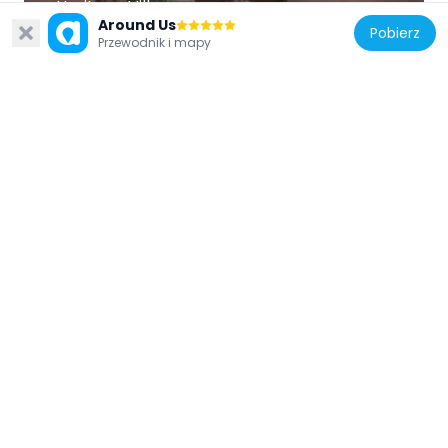
Heritage Village
Around Us
6.3 km
Pobierz
Przewodnik i mapy
Zjednoczone Emiraty Arabskie
Sky Tower
5.7 km
Zjednoczone Emiraty Arabskie
The Founder's Memorial