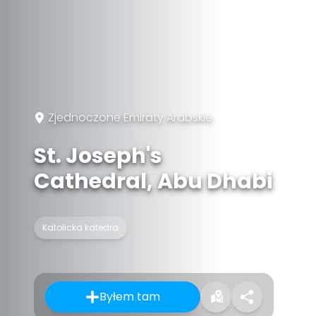
Zjednoczone Emiraty Arabskie
St. Joseph's
Cathedral, Abu Dhabi
Katolicka katedra
Byłem tam