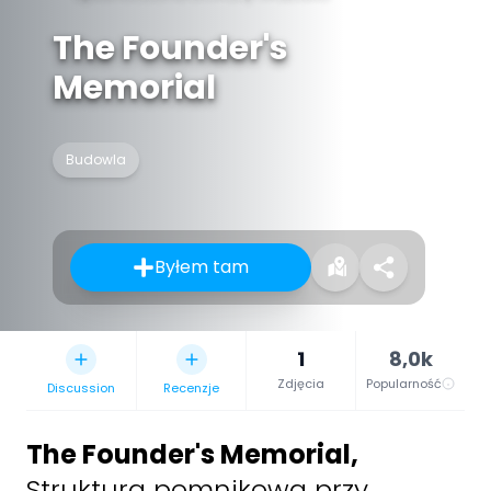
The Founder's
Memorial
Budowla
Byłem tam
1
8,0k
Zdjęcia
Popularność
Discussion
Recenzje
The Founder's Memorial
,
Struktura pomnikowa przy