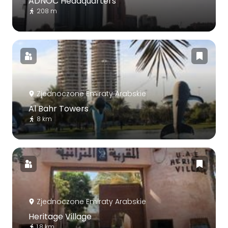
ADNOC Headquarters
208 m
Zjednoczone Emiraty Arabskie
Al Bahr Towers
8 km
Zjednoczone Emiraty Arabskie
Heritage Village
1.8 km