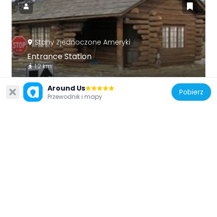
Stany Zjednoczone Ameryki
Entrance Station
1.2 km
Around Us
Pobierz
Przewodnik i mapy
Stany Zjednoczone Ameryki
Sundance School
33.8 km