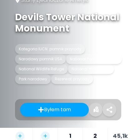
Stany Zjednoczone Ameryki
Devils Tower National
Monument
Kategoria IUCN: pomnik przyrody
Narodowy pomnik USA
National Park System unit
National Wildlife Refuge
National monument
Park narodowy
Rezerwat przyrody
Byłem tam
1
2
45,1k