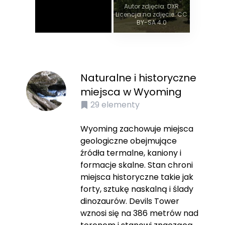
Autor zdjęcia: DXR
Licencja na zdjęcie: CC
BY-SA 4.0
Naturalne i historyczne
miejsca w Wyoming
29
elementy
Wyoming zachowuje miejsca
geologiczne obejmujące
źródła termalne, kaniony i
formacje skalne. Stan chroni
miejsca historyczne takie jak
forty, sztukę naskalną i ślady
dinozaurów. Devils Tower
wznosi się na 386 metrów nad