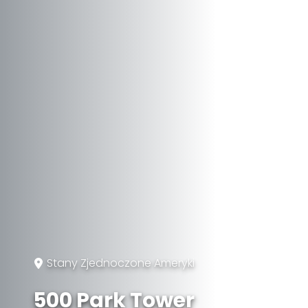
Stany Zjednoczone Ameryki
500 Park Tower