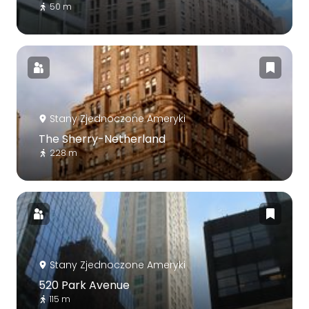
50 m
Stany Zjednoczone Ameryki
The Sherry-Netherland
228 m
Stany Zjednoczone Ameryki
520 Park Avenue
115 m