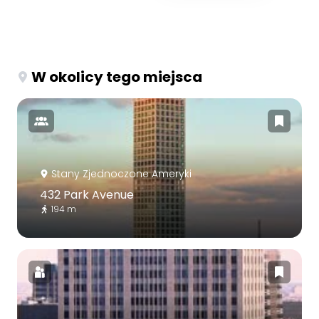
W okolicy tego miejsca
Stany Zjednoczone Ameryki
432 Park Avenue
194 m