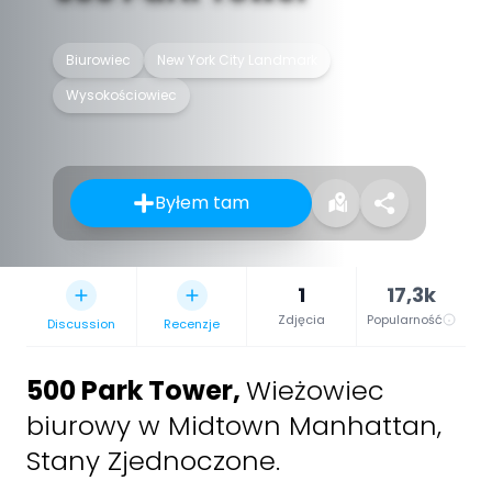
Biurowiec
New York City Landmark
Wysokościowiec
Byłem tam
1
17,3k
Zdjęcia
Popularność
Discussion
Recenzje
500 Park Tower
,
Wieżowiec
biurowy w Midtown Manhattan,
Stany Zjednoczone.