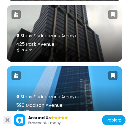
Stany Zjednoczone Ameryki
425 Park Avenue
284 m
Stany Zjednoczone Ameryki
590 Madison Avenue
177 m
Around Us
Pobierz
Przewodnik i mapy