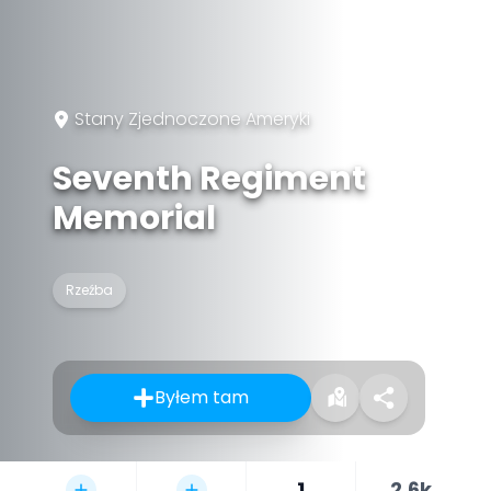
Stany Zjednoczone Ameryki
Seventh Regiment
Memorial
Rzeźba
Byłem tam
1
2,6k