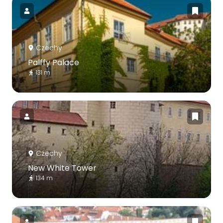
Czechy
Palffy Palace
131 m
Czechy
New White Tower
134 m