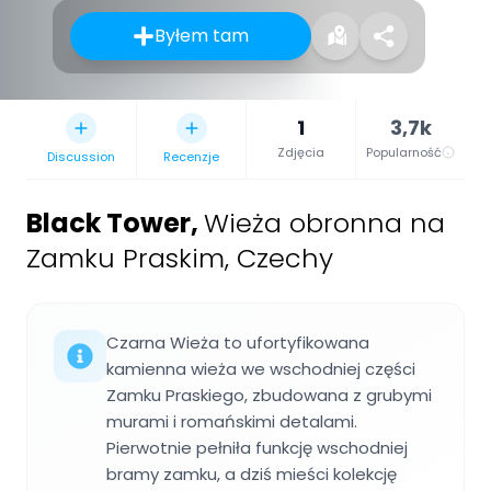
Byłem tam
1
3,7k
Zdjęcia
Popularność
Discussion
Recenzje
Black Tower
,
Wieża obronna na
Zamku Praskim, Czechy
Czarna Wieża to ufortyfikowana
kamienna wieża we wschodniej części
Zamku Praskiego, zbudowana z grubymi
murami i romańskimi detalami.
Pierwotnie pełniła funkcję wschodniej
bramy zamku, a dziś mieści kolekcję