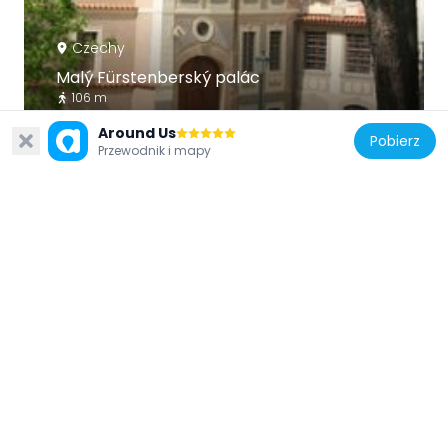
Czechy
Malý Fürstenberský palác
106 m
Around Us
Pobierz
Przewodnik i mapy
Czechy
Pálffy garden
78 m