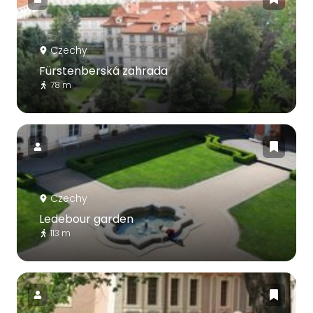
Czechy
Fürstenberská zahrada
78 m
Czechy
Ledebour garden
113 m