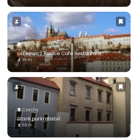
Czechy
Lobkowicz Palace Cafe Restaurant
35 m
Czechy
Staré purkrabství
59 m