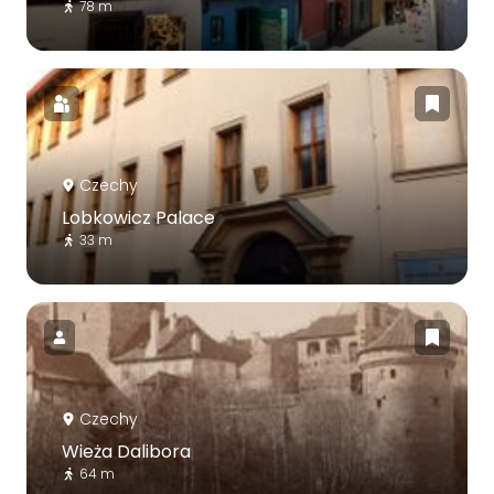
78 m
Czechy
Lobkowicz Palace
33 m
Czechy
Wieża Dalibora
64 m