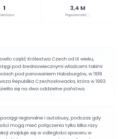
1
3,4 M
lections
Popularność
owiło część Królestwa Czech od IX wieku,
otęgi pod średniowiecznymi władcami takimi
tuleciach pod panowaniem Habsburgów, w 1918
rwsza Republika Czechosłowacka, która w 1993
ieliła się na dwa oddzielne państwa.
pociągi regionalne i autobusy, podczas gdy
ści mogą mieć połączenia tylko kilka razy
akcji znajduje się w odległości spaceru w