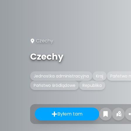
Czechy
Czechy
Jednostka administracyjna
Kraj
Państwo n
Państwo śródlądowe
Republika
Byłem tam