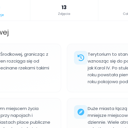
13
Zdjęcia
Col
zje
wej
 Środkowej, granicząc z
Terytorium to stan
ren rozciąga się od
wznosząc się do p
zecinane rzekami takimi
jak Karol IV. Po s
roku powstała pie
roku pokojowo podz
nym miejscem życia
Duże miasta łączą 
 przy napojach i
mniejsze miejscowo
iastach place publiczne
dziennie. Wiele atr