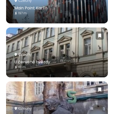
Czechy
Main Point Karlín
197 m
Czechy
U červené hvězdy
113 m
Czechy