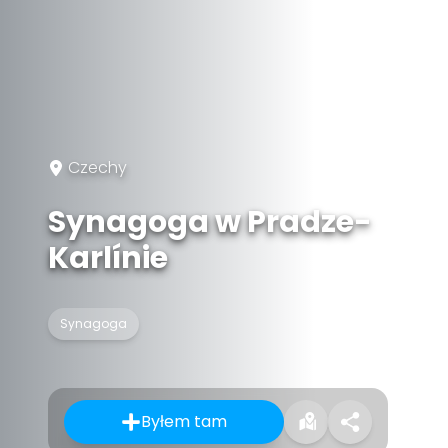
Czechy
Synagoga w Pradze-
Karlínie
Synagoga
Byłem tam