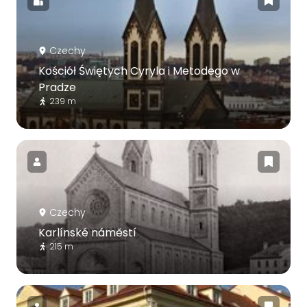
Czechy
Kościół Świętych Cyryla i Metodego w
Pradze
239 m
Czechy
Karlínské náměstí
215 m