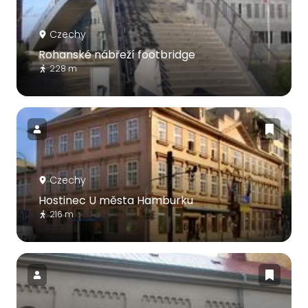
Czechy
Rohanské nábřeží footbridge
228 m
Czechy
Hostinec U města Hamburku
216 m