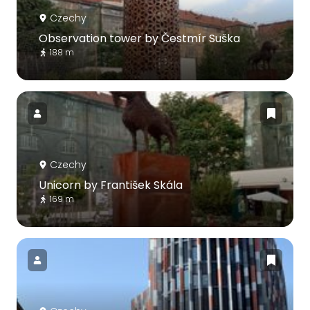
Czechy
Observation tower by Čestmír Suška
188 m
Czechy
Unicorn by František Skála
169 m