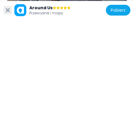
Prastánek
Around Us
113 m
Pobierz
Przewodnik i mapy
Czechy
U větrostřelce
71 m
Czechy
Caterpillar by Čestmír Suška