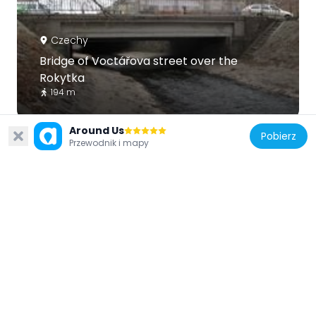
Czechy
Bridge of Voctářova street over the
Rokytka
194 m
Around Us
Pobierz
Przewodnik i mapy
Czechy
Budova Úřadu městské části Praha 8
126 m