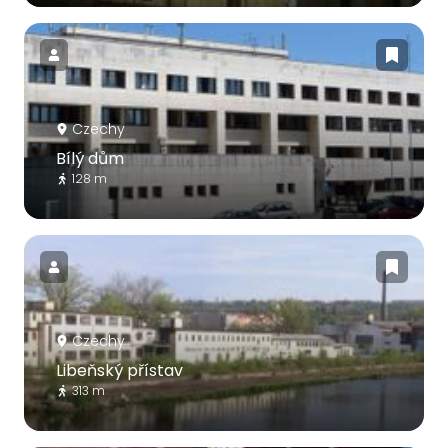
Czechy
Bílý dům
128 m
Czechy
Libeňský přístav
313 m