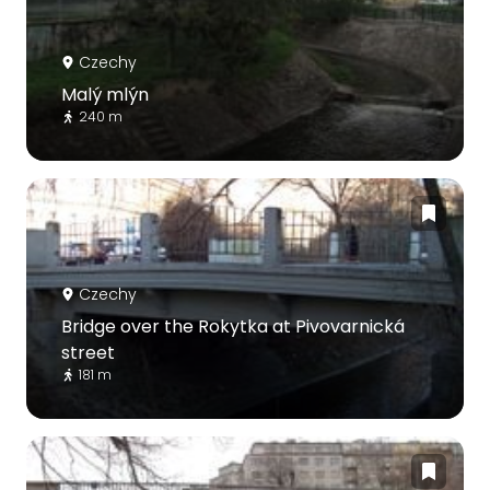
Czechy
Malý mlýn
240 m
Czechy
Bridge over the Rokytka at Pivovarnická
street
181 m