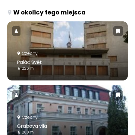
W okolicy tego miejsca
Czechy
Palác Svět
226 m
Czechy
Grabova vila
260 m