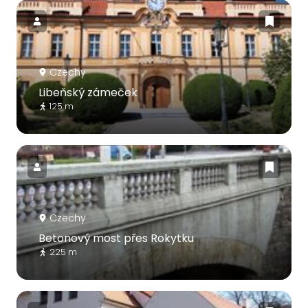
Czechy
Libeňský zámeček
125 m
Czechy
Betonový most přes Rokytku
225 m