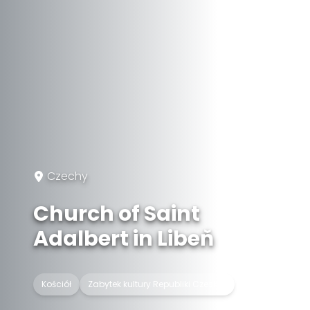
Czechy
Church of Saint
Adalbert in Libeň
Kościół
Zabytek kultury Republiki Czeskiej