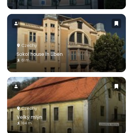
Czechy
Sokol house in Liben
61 m
Czechy
Velký mlýn
184 m