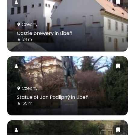
Czechy
Castle brewery in Libeň
134 m
Czechy
Statue of Jan Podlipný in Libeň
165 m