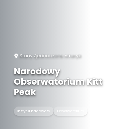
Stany Zjednoczone Ameryki
Narodowy
Obserwatorium Kitt
Peak
Instytut badawczy
Obserwatorium