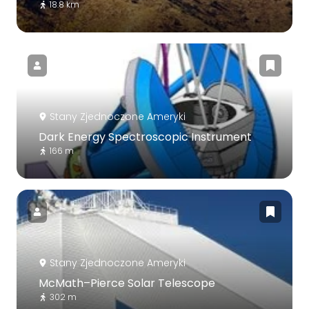
18.8 km
Stany Zjednoczone Ameryki
Dark Energy Spectroscopic Instrument
166 m
Stany Zjednoczone Ameryki
McMath–Pierce Solar Telescope
302 m