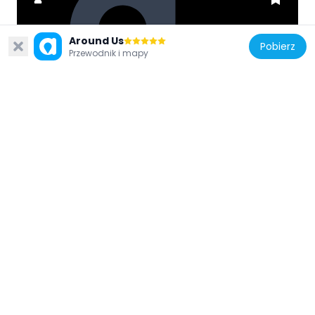
Around Us
Pobierz
Stany Zjednoczone Ameryki
Przewodnik i mapy
Coyote Mountains Wilderness
8 km
Stany Zjednoczone Ameryki
Fresnal Canyon
20 km