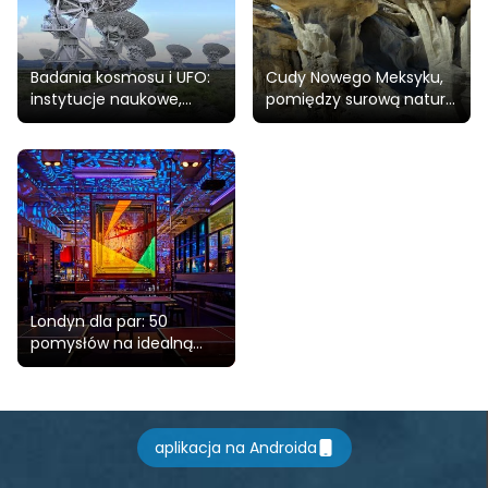
Badania kosmosu i UFO:
Cudy Nowego Meksyku,
instytucje naukowe,
pomiędzy surową naturą
muzea i miejsca
a legendami Dzikiego
obserwacji
Zachodu
Londyn dla par: 50
pomysłów na idealną
romantyczną ucieczkę
aplikacja na Androida