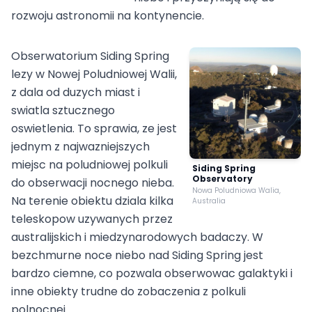
rozwoju astronomii na kontynencie.
Obserwatorium Siding Spring
lezy w Nowej Poludniowej Walii,
z dala od duzych miast i
swiatla sztucznego
oswietlenia. To sprawia, ze jest
jednym z najwazniejszych
miejsc na poludniowej polkuli
Siding Spring
Observatory
do obserwacji nocnego nieba.
Nowa Poludniowa Walia,
Na terenie obiektu dziala kilka
Australia
teleskopow uzywanych przez
australijskich i miedzynarodowych badaczy. W
bezchmurne noce niebo nad Siding Spring jest
bardzo ciemne, co pozwala obserwowac galaktyki i
inne obiekty trudne do zobaczenia z polkuli
polnocnej.