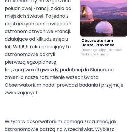
Provence leży na wzgórzach
południowej Francji, z dala od
miejskich świateł. To jedno z
najstarszych centrów badań
astronomicznych we Francji,
działające od kilkudziesięciu
Obserwatorium
Haute-Provence
lat. W 1995 roku pracujący tu
Prowansja-Alpy-Lazurowe
astronomowie odkryli
Wybrzeże, Francja
pierwszą egzoplanetę
krążącą wokół gwiazdy podobnej do Słońca, co
zmieniło nasze rozumienie wszechświata.
Obserwatorium nadal prowadzi badania i przyjmuje
zwiedzających.
Wizyta w obserwatorium pomaga zrozumieć, jak
astronomowie patrzą na wszechświat. Wybierz