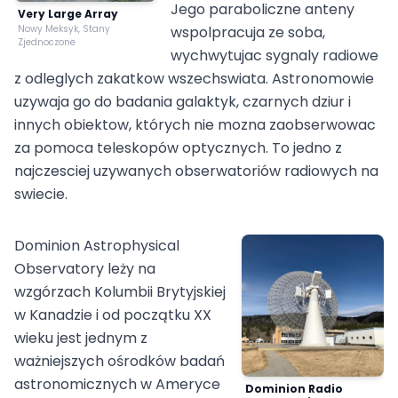
Jego paraboliczne anteny
Very Large Array
Nowy Meksyk, Stany
wspolpracuja ze soba,
Zjednoczone
wychwytujac sygnaly radiowe
z odleglych zakatkow wszechswiata. Astronomowie
uzywaja go do badania galaktyk, czarnych dziur i
innych obiektow, których nie mozna zaobserwowac
za pomoca teleskopów optycznych. To jedno z
najczesciej uzywanych obserwatoriów radiowych na
swiecie.
Dominion Astrophysical
Observatory leży na
wzgórzach Kolumbii Brytyjskiej
w Kanadzie i od początku XX
wieku jest jednym z
ważniejszych ośrodków badań
astronomicznych w Ameryce
Dominion Radio