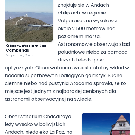
znajduje sie w Andach
chilijskich, w regionie
Valparaíso, na wysokosci
okolo 2 500 metrow nad
poziomem morza.
Astronomowie obserwuja stad
Obserwatorium Las
Campanas
poludniowe niebo za pomoca
Valparaíso, Chile
duzych teleskopow
optycznych. Obserwatorium wnioslo istotny wklad w
badania supernowych i odleglych galaktyk. Suche i
ciemne niebo nad pustynia Atacama sprawia, ze to
miejsce jest jednym z najbardziej cenionych dla
astronomii obserwacyjnej na swiecie.
Obserwatorium Chacaltaya
leży wysoko w boliwijskich
Andach, niedaleko La Paz, na