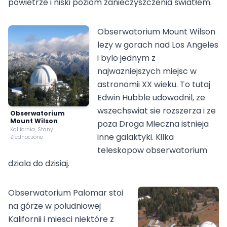
powietrze i niski poziom zanieczyszczenia światłem.
Obserwatorium Mount Wilson
lezy w gorach nad Los Angeles
i bylo jednym z
najwazniejszych miejsc w
astronomii XX wieku. To tutaj
Edwin Hubble udowodnil, ze
wszechswiat sie rozszerza i ze
Obserwatorium
Mount Wilson
poza Droga Mleczna istnieja
Kalifornia, Stany
inne galaktyki. Kilka
Zjednoczone
teleskopow obserwatorium
dziala do dzisiaj.
Obserwatorium Palomar stoi
na górze w poludniowej
Kalifornii i miesci niektóre z