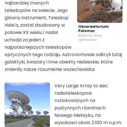
najbardziej znanych
teleskopów na swiecie. Jego
glówny instrument, Teleskop
Hale'a, zostal zbudowany w
Obserwatorium
Palomar
polowie XX wieku i nadal
Kalifornia, Stany
uchodzi za jeden z
Zjednoczone
najpotezniejszych teleskopów
optycznych tego rodzaju. Astronomowie odkryli tutaj
galaktyki, kwazary i inne obiekty niebieskie, które
zmienily nasze rozumienie wszechswiata.
Very Large Array to siec
radioteleskopow
rozlokowanych na
pustynnych równinach
Nowego Meksyku, na
wysokosci okolo 2.100 m n.p.m.