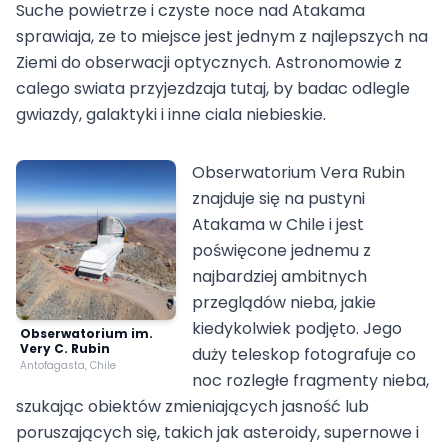
Suche powietrze i czyste noce nad Atakama
sprawiaja, ze to miejsce jest jednym z najlepszych na
Ziemi do obserwacji optycznych. Astronomowie z
calego swiata przyjezdzaja tutaj, by badac odlegle
gwiazdy, galaktyki i inne ciala niebieskie.
Obserwatorium Vera Rubin
znajduje się na pustyni
Atakama w Chile i jest
poświęcone jednemu z
najbardziej ambitnych
przeglądów nieba, jakie
kiedykolwiek podjęto. Jego
Obserwatorium im.
Very C. Rubin
duży teleskop fotografuje co
Antofagasta, Chile
noc rozległe fragmenty nieba,
szukając obiektów zmieniających jasność lub
poruszających się, takich jak asteroidy, supernowe i