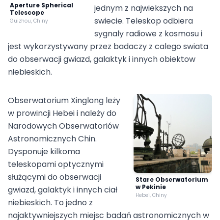
Aperture Spherical
jednym z najwiekszych na
Telescope
swiecie. Teleskop odbiera
Guizhou, Chiny
sygnaly radiowe z kosmosu i
jest wykorzystywany przez badaczy z calego swiata
do obserwacji gwiazd, galaktyk i innych obiektow
niebieskich.
Obserwatorium Xinglong leży
w prowincji Hebei i należy do
Narodowych Obserwatoriów
Astronomicznych Chin.
Dysponuje kilkoma
teleskopami optycznymi
służącymi do obserwacji
Stare Obserwatorium
w Pekinie
gwiazd, galaktyk i innych ciał
Hebei, Chiny
niebieskich. To jedno z
najaktywniejszych miejsc badań astronomicznych w