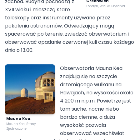
zachód. Budynki pochodzą z
Greenwich
Londyn, Wielka Brytania
XVII wieku i mieszczą stare
teleskopy oraz instrumenty używane przez
pokolenia astronomów. Odwiedzający mogą
spacerować po terenie, zwiedzać obserwatorium i
obserwować opadanie czerwonej kuli czasu każdego
dnia o 13.00.
Obserwatoria Mauna Kea
znajdują się na szczycie
drzemiącego wulkanu na
Hawajach, na wysokości około
4 200 m n.p.m. Powietrze jest
tam suche, nocne niebo
bardzo ciemne, a duża
Mauna Kea.
Mauna Kea, Stany
wysokość pozwala
Zjednoczone
obserwować wszechświat