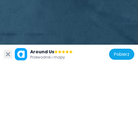
Obserwatorium La Silla
Around Us
Pobierz
Obserwatorium La Silla leży na pustyni Atakama na północy Chile, na wysokości około 2400 metrów nad poziomem morza. Działa pod zarządem Europejskiego Obserwatorium Południowego (ESO) od lat sześćdziesiątych XX wieku. Na terenie obiektu znajduje się kilka teleskopów, z których korzystają astronomowie z całego świata, by obserwować południowe niebo. Przez dziesięciolecia obserwatorium to było miejscem wielu odkryć, w tym wczesnych obserwacji egzoplanet i supernowych.
29,0k
Przewodnik i mapy