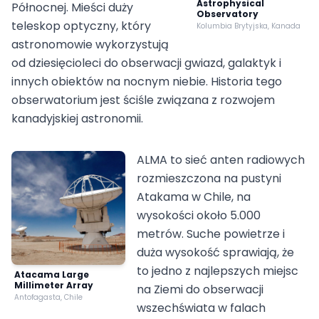
Astrophysical
Północnej. Mieści duży
Observatory
teleskop optyczny, który
Kolumbia Brytyjska, Kanada
astronomowie wykorzystują
od dziesięcioleci do obserwacji gwiazd, galaktyk i
innych obiektów na nocnym niebie. Historia tego
obserwatorium jest ściśle związana z rozwojem
kanadyjskiej astronomii.
ALMA to sieć anten radiowych
rozmieszczona na pustyni
Atakama w Chile, na
wysokości około 5.000
metrów. Suche powietrze i
duża wysokość sprawiają, że
to jedno z najlepszych miejsc
Atacama Large
Millimeter Array
na Ziemi do obserwacji
Antofagasta, Chile
wszechświata w falach