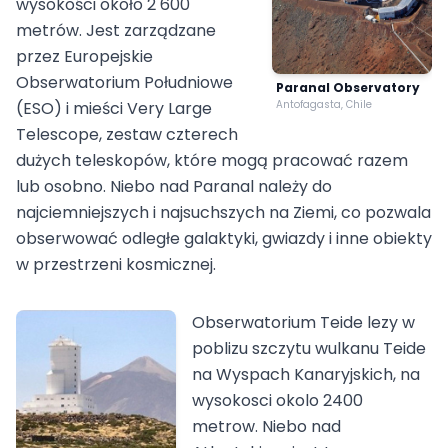
wysokości około 2 600
metrów. Jest zarządzane
przez Europejskie
Obserwatorium Południowe
Paranal Observatory
(ESO) i mieści Very Large
Antofagasta, Chile
Telescope, zestaw czterech
dużych teleskopów, które mogą pracować razem
lub osobno. Niebo nad Paranal należy do
najciemniejszych i najsuchszych na Ziemi, co pozwala
obserwować odległe galaktyki, gwiazdy i inne obiekty
w przestrzeni kosmicznej.
Obserwatorium Teide lezy w
poblizu szczytu wulkanu Teide
na Wyspach Kanaryjskich, na
wysokosci okolo 2400
metrow. Niebo nad