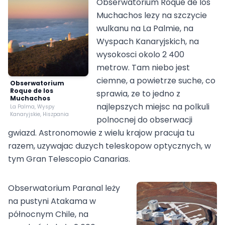
Obserwatorium Roque de los
Muchachos lezy na szczycie
wulkanu na La Palmie, na
Wyspach Kanaryjskich, na
wysokosci okolo 2 400
metrow. Tam niebo jest
ciemne, a powietrze suche, co
Obserwatorium
Roque de los
sprawia, ze to jedno z
Muchachos
najlepszych miejsc na polkuli
La Palma, Wyspy
Kanaryjskie, Hiszpania
polnocnej do obserwacji
gwiazd. Astronomowie z wielu krajow pracuja tu
razem, uzywajac duzych teleskopow optycznych, w
tym Gran Telescopio Canarias.
Obserwatorium Paranal leży
na pustyni Atakama w
północnym Chile, na