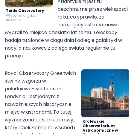
Atlantykiem jest tu
bezchmurne przez wiekszosci
Teide Observatory
Wyspy Kanaryjskie,
roku, co sprawiło, ze
Hiszpania
europejscy astronomowie
wybrali to miejsce dziesiatki lat temu. Teleskopy
badaja tu Slonce w ciagu dnia i odlegle galaktyki w
nocy, a naukowcy z calego swiata regularnie tu
pracuja.
Royal Observatory Greenwich
stoi na wzgórzu w
południowo-wschodnim
Londynie i jest jednym z
najważniejszych historycznie
miejsc w astronomii. To tutaj
wyznaczono południk zerowy,
Królewskie
Obserwatorium
który dzieli Ziemię na wschód i
Astronomiczne w