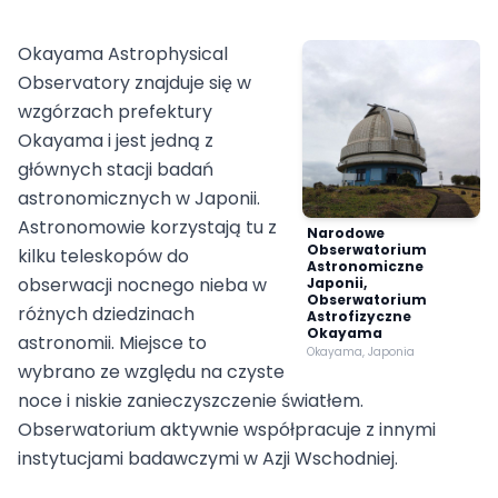
Okayama Astrophysical
Observatory znajduje się w
wzgórzach prefektury
Okayama i jest jedną z
głównych stacji badań
astronomicznych w Japonii.
Astronomowie korzystają tu z
Narodowe
Obserwatorium
kilku teleskopów do
Astronomiczne
obserwacji nocnego nieba w
Japonii,
Obserwatorium
różnych dziedzinach
Astrofizyczne
Okayama
astronomii. Miejsce to
Okayama, Japonia
wybrano ze względu na czyste
noce i niskie zanieczyszczenie światłem.
Obserwatorium aktywnie współpracuje z innymi
instytucjami badawczymi w Azji Wschodniej.