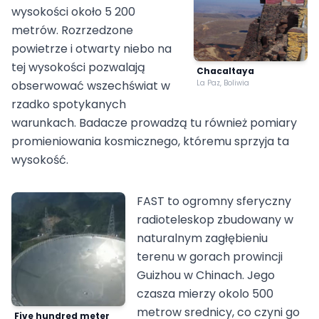
wysokości około 5 200
metrów. Rozrzedzone
powietrze i otwarty niebo na
tej wysokości pozwalają
Chacaltaya
obserwować wszechświat w
La Paz, Boliwia
rzadko spotykanych
warunkach. Badacze prowadzą tu również pomiary
promieniowania kosmicznego, któremu sprzyja ta
wysokość.
FAST to ogromny sferyczny
radioteleskop zbudowany w
naturalnym zagłębieniu
terenu w gorach prowincji
Guizhou w Chinach. Jego
czasza mierzy okolo 500
metrow srednicy, co czyni go
Five hundred meter