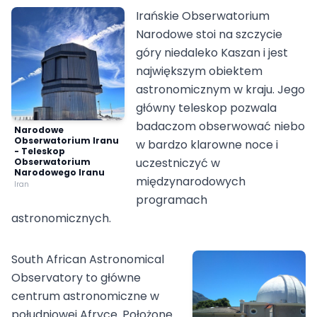
Irańskie Obserwatorium
Narodowe stoi na szczycie
góry niedaleko Kaszan i jest
największym obiektem
astronomicznym w kraju. Jego
główny teleskop pozwala
badaczom obserwować niebo
Narodowe
Obserwatorium Iranu
w bardzo klarowne noce i
- Teleskop
uczestniczyć w
Obserwatorium
Narodowego Iranu
międzynarodowych
Iran
programach
astronomicznych.
South African Astronomical
Observatory to główne
centrum astronomiczne w
południowej Afryce. Położone