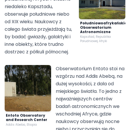
niedaleko Kapsztadu,
obserwuje południowe niebo
od XIX wieku. Naukowcy z
Południowoafrykańskie
Obserwatorium
całego świata przyjeżdżają tu,
Astronomiczne
by badać gwiazdy, galaktyki i
Kapsztad, Republika
Południowej Afryki
inne obiekty, które trudno
dostrzec z półkuli północnej.
Obserwatorium Entoto stoi na
wzgórzu nad Addis Abebą, na
dużej wysokości, z dala od
miejskiego światła. To jedno z
najważniejszych centrów
badań astronomicznych we
wschodniej Afryce, gdzie
Entoto Observatory
and Research Center
naukowcy obserwują nocne
Addis Abeba, Etiopia
niebo i przyczyniają się do