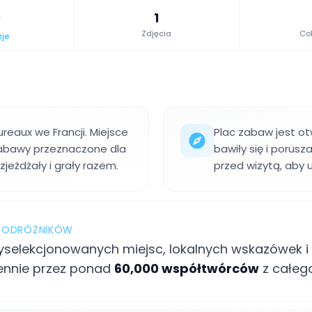
1
Zdjęcia
Col
zje
reaux we Francji. Miejsce
Plac zabaw jest ot
 zabawy przeznaczone dla
bawiły się i porus
zjeżdżały i grały razem.
przed wizytą, aby 
 PODRÓŻNIKÓW
selekcjonowanych miejsc, lokalnych wskazówek i 
ennie przez ponad
60,000 współtwórców
z całego