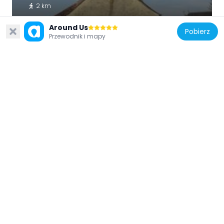
2 km
Around Us
Pobierz
Przewodnik i mapy
Francja
Pont Rhin et Danube
2.6 km
Francja
Église Saint-Séverin d'Oinville-sur-
Montcient