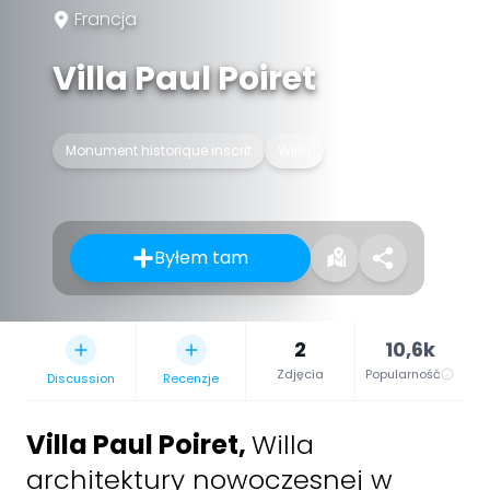
Francja
Villa Paul Poiret
Monument historique inscrit
Willa
Byłem tam
2
10,6k
Zdjęcia
Popularność
Discussion
Recenzje
Villa Paul Poiret
,
Willa
architektury nowoczesnej w