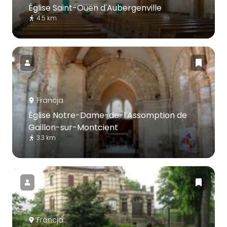
Église Saint-Ouen d'Aubergenville
4.5 km
Francja
Église Notre-Dame-de-l'Assomption de
Gaillon-sur-Montcient
3.3 km
Francja