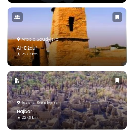
Arabia Saudyjska
Al-Dżauf
227.2 km
Arabia Saudyjska
Hajbar
227.6 km