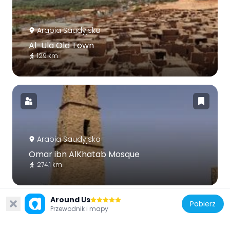
Arabia Saudyjska
Al-Ula Old Town
129 km
Arabia Saudyjska
Omar ibn AlKhatab Mosque
274.1 km
Around Us
Pobierz
Przewodnik i mapy