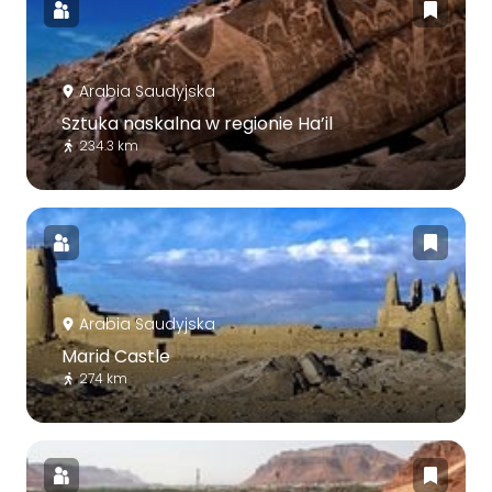
Arabia Saudyjska
Sztuka naskalna w regionie Ha’il
234.3 km
Arabia Saudyjska
Marid Castle
274 km