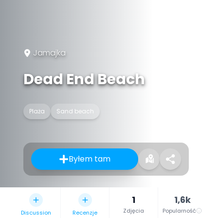
Jamajka
Dead End Beach
Plaża
Sand beach
Byłem tam
1
1,6k
Zdjęcia
Popularność
Discussion
Recenzje