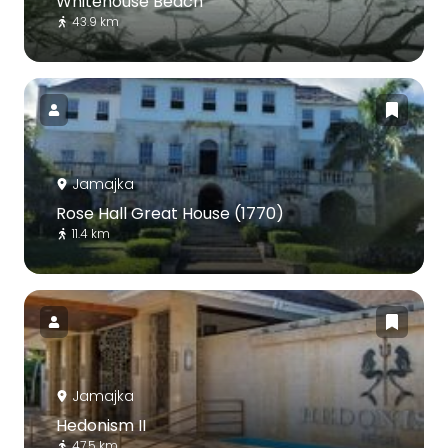
Whitehouse Beach
43.9 km
Jamajka
Rose Hall Great House (1770)
11.4 km
Jamajka
Hedonism II
47.5 km