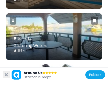
Jamajka
Glistening Waters
31.4 km
Around Us
Pobierz
Przewodnik i mapy
Jamajka
Carmel Moravian Church
37 km