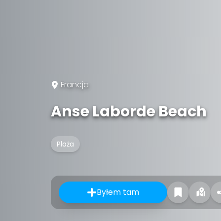
Francja
Anse Laborde Beach
Plaża
Byłem tam