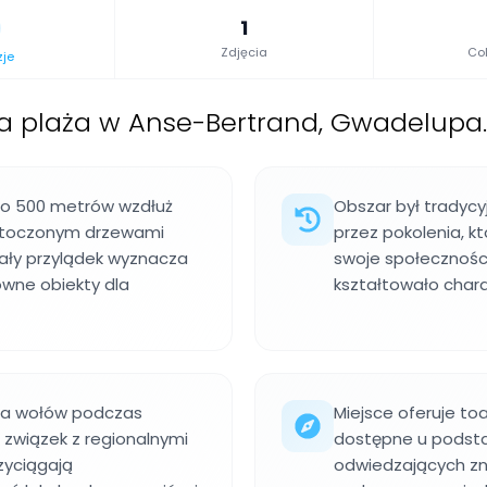
1
Zdjęcia
Col
zje
a plaża w Anse-Bertrand, Gwadelupa.
oło 500 metrów wzdłuż
Obszar był tradyc
 otoczonym drzewami
przez pokolenia, k
Mały przylądek wyznacza
swoje społecznośc
ówne obiekty dla
kształtowało chara
cia wołów podczas
Miejsce oferuje toa
 związek z regionalnymi
dostępne u podsta
zyciągają
odwiedzających zn