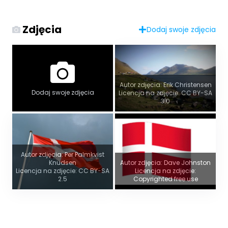
Zdjęcia
Dodaj swoje zdjęcia
Autor zdjęcia: Erik Christensen
Dodaj swoje zdjęcia
Licencja na zdjęcie: CC BY-SA
3.0
Autor zdjęcia: Per Palmkvist
Knudsen
Autor zdjęcia: Dave Johnston
Licencja na zdjęcie: CC BY-SA
Licencja na zdjęcie:
2.5
Copyrighted free use