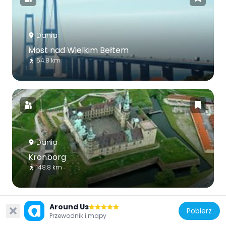
Dania
Most nad Wielkim Bełtem
54.8 km
Dania
Kronborg
148.8 km
Around Us
Pobierz
Przewodnik i mapy