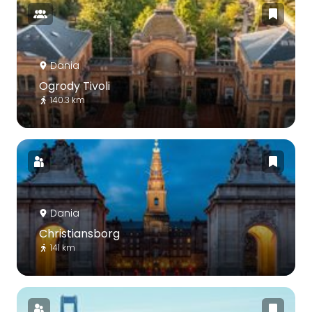
Dania
Ogrody Tivoli
140.3 km
Dania
Christiansborg
141 km