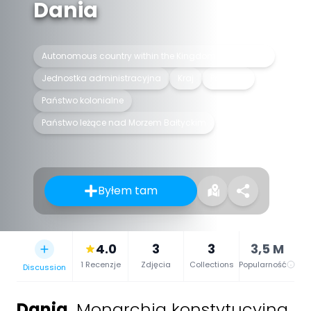
Dania
Autonomous country within the Kingdom of Denmark
Jednostka administracyjna
Kraj
Państwo
Państwo kolonialne
Państwo leżące nad Morzem Bałtyckim
Byłem tam
4.0
3
3
3,5 M
1 Recenzje
Zdjęcia
Collections
Popularność
Discussion
Dania
,
Monarchia konstytucyjna