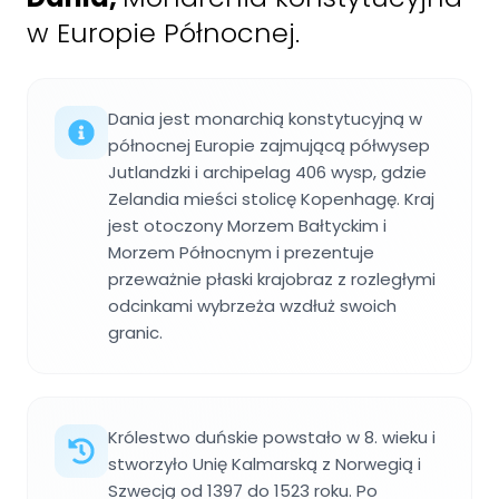
w Europie Północnej.
Dania jest monarchią konstytucyjną w
północnej Europie zajmującą półwysep
Jutlandzki i archipelag 406 wysp, gdzie
Zelandia mieści stolicę Kopenhagę. Kraj
jest otoczony Morzem Bałtyckim i
Morzem Północnym i prezentuje
przeważnie płaski krajobraz z rozległymi
odcinkami wybrzeża wzdłuż swoich
granic.
Królestwo duńskie powstało w 8. wieku i
stworzyło Unię Kalmarską z Norwegią i
Szwecją od 1397 do 1523 roku. Po