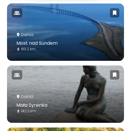
Dania
Most nad Sundem
613.2 km
Dania
Mała Syrenka
142.2 km