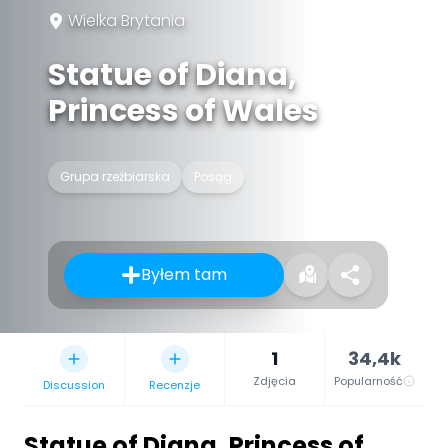
Wielka Brytania
Statue of Diana,
Princess of Wales
Grupa rzeźbiarska
Posąg
Byłem tam
1
34,4k
Zdjęcia
Popularność
Discussion
Recenzje
Statue of Diana, Princess of