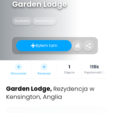
Garden Lodge
Budowla
Rezydencja
Byłem tam
1
118k
Zdjęcia
Popularność
Discussion
Recenzje
Garden Lodge
,
Rezydencja w
Kensington, Anglia