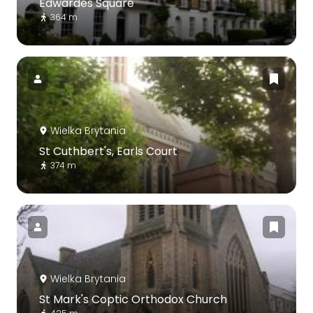
Edwardes Square
364 m
Wielka Brytania
St Cuthbert's, Earls Court
374 m
Wielka Brytania
St Mark's Coptic Orthodox Church