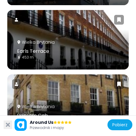
Wielka Brytania
Earls Terrace
453 m
Wielka Brytania
Hansom Cab
252 m
Around Us
Pobierz
Przewodnik i mapy