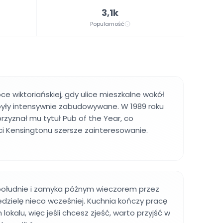
3,1k
Popularność
e wiktoriańskiej, gdy ulice mieszkalne wokół
yły intensywnie zabudowywane. W 1989 roku
rzyznał mu tytuł Pub of the Year, co
ści Kensingtonu szersze zainteresowanie.
 południe i zamyka późnym wieczorem przez
iedzielę nieco wcześniej. Kuchnia kończy pracę
okalu, więc jeśli chcesz zjeść, warto przyjść w