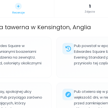
1
Zdjęcia
Recenzje
ka tawerna w Kensington, Anglia
rdes Square w
Pub powstał w epoc
wnianymi boazeriami
Edwardes Square b
dzenia na zewnątrz.
Evening Standard p
d, osłonięty okolicznymi
przyniosło tej czę
y, spokojnej ulicy
Pub otwiera się w
. Pub przyciąga zarówno
większość dni, w n
jących, którzy
przed zamknięciem l