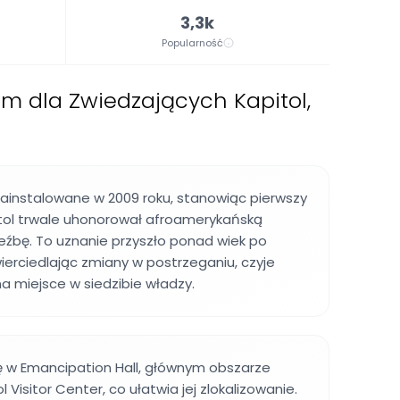
3,3k
Popularność
m dla Zwiedzających Kapitol,
zainstalowane w 2009 roku, stanowiąc pierwszy
ol trwale uhonorował afroamerykańską
eźbę. To uznanie przyszło ponad wiek po
wierciedlając zmiany w postrzeganiu, czyje
na miejsce w siedzibie władzy.
ę w Emancipation Hall, głównym obszarze
Visitor Center, co ułatwia jej zlokalizowanie.