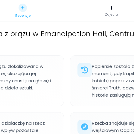
1
Zdjęcia
Recenzje
a z brązu w Emancipation Hall, Centru
rązu zlokalizowana w
Popiersie zostało 
er, ukazująca jej
moment, gdy Kapit
czny chustę na głowę i
kobietę poprzez rz
e dzieło sztuki.
śmierci Truth, odz
historie zasługują 
o działaczkę na rzecz
Rzeźba znajduje si
j wpływ pozostaje
wejściowym Capitol 