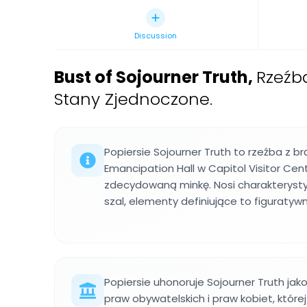
Discussion
Bust of Sojourner Truth
,
Rzeźb
Stany Zjednoczone.
Popiersie Sojourner Truth to rzeźba z b
Emancipation Hall w Capitol Visitor Cent
zdecydowaną minkę. Nosi charakterysty
szal, elementy definiujące to figuratywn
Popiersie uhonoruje Sojourner Truth jak
praw obywatelskich i praw kobiet, które