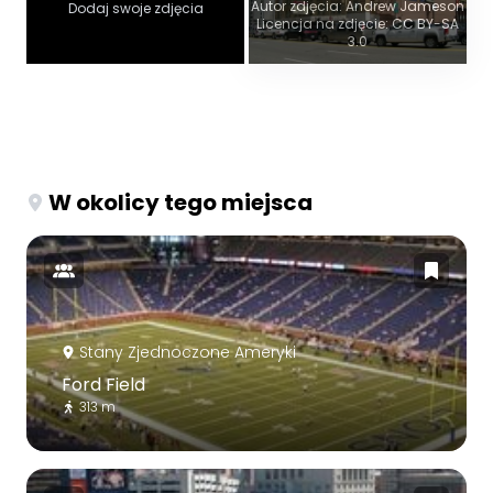
Autor zdjęcia: Andrew Jameson
Dodaj swoje zdjęcia
Licencja na zdjęcie: CC BY-SA
3.0
W okolicy tego miejsca
Stany Zjednoczone Ameryki
Ford Field
313 m