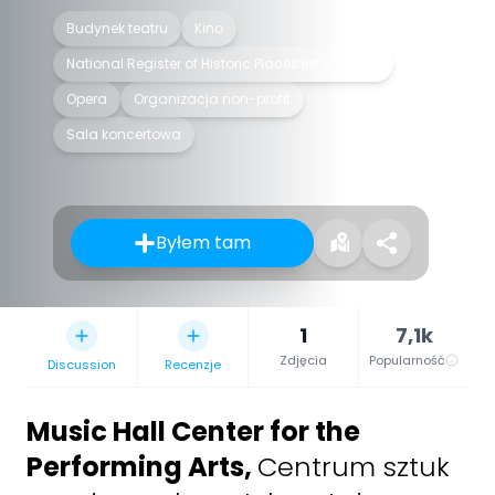
Budynek teatru
Kino
National Register of Historic Places listed place
Opera
Organizacja non-profit
Sala koncertowa
Byłem tam
1
7,1k
Zdjęcia
Popularność
Discussion
Recenzje
Music Hall Center for the
Performing Arts
,
Centrum sztuk