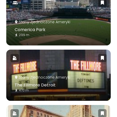
Stany Zjednoczone Ameryki
Comerica Park
299 m
Stany Zjednoczone Ameryki
The Fillmore Detroit
470 m