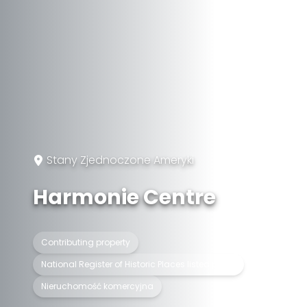
Stany Zjednoczone Ameryki
Harmonie Centre
Contributing property
National Register of Historic Places listed place
Nieruchomość komercyjna