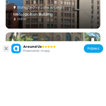
Stany Zjednoczone Ameryki
Metropolitan Building
256 m
Around Us
Pobierz
Przewodnik i mapy
Stany Zjednoczone Ameryki
Harmonie Club
169 m