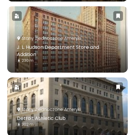
Stany Zjednoczone Ameryki
J. L. Hudson Department Store and
Addition
230 m
Stany Zjednoczone Ameryki
Detroit Athletic Club
302 m