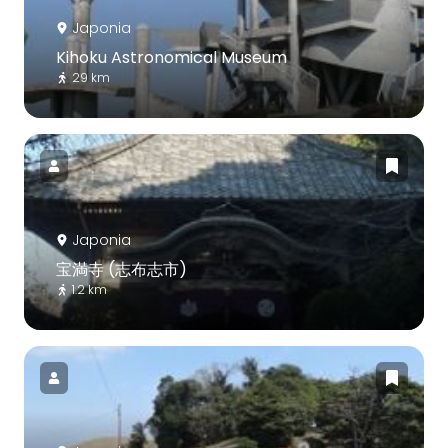
Japonia
Kihoku Astronomical Museum
29 km
Japonia
宝満寺 (志布志市)
1.2 km