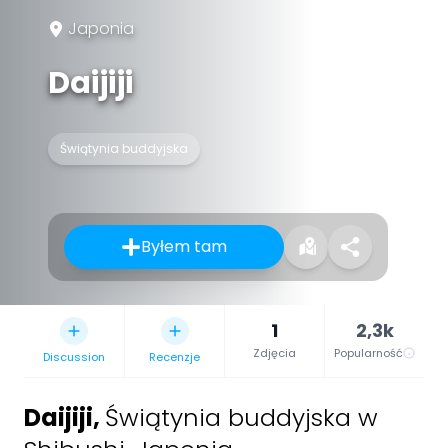
Japonia
Daijiji
Świątynia buddyjska
Byłem tam
1
2,3k
Zdjęcia
Popularność
Discussion
Recenzje
Daijiji
,
Świątynia buddyjska w