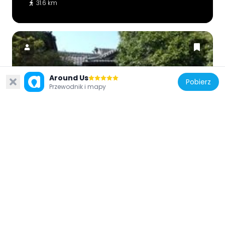
31.6 km
Around Us
Pobierz
Japonia
Przewodnik i mapy
Old Yoshimatsu house, Kushima
12.4 km
Japonia
Kirishimagaoka Park
30.6 km