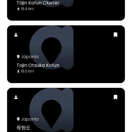
Tōjin Kofun Cluster
16.4 km
Japonia
Tojin Otsuka Kofun
16.5 km
Japonia
母智丘