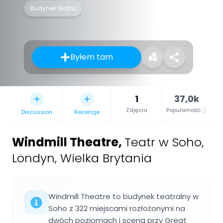
Budynek teatru
Byłem tam
1
37,0k
Zdjęcia
Popularność
Discussion
Recenzje
Windmill Theatre
,
Teatr w Soho,
Londyn, Wielka Brytania
Windmill Theatre to budynek teatralny w
Soho z 322 miejscami rozłożonymi na
dwóch poziomach i sceną przy Great