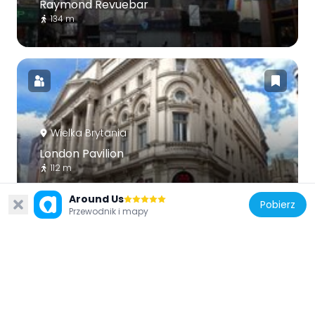
Raymond Revuebar
134 m
Wielka Brytania
London Pavilion
112 m
Around Us
Pobierz
Przewodnik i mapy
Wielka Brytania
County Fire Office