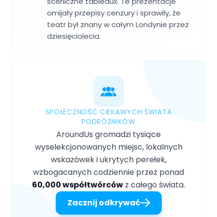
sceniczne tableaux. Te prezentacje
omijały przepisy cenzury i sprawiły, że
teatr był znany w całym Londynie przez
dziesięciolecia.
SPOŁECZNOŚĆ CIEKAWYCH ŚWIATA
PODRÓŻNIKÓW
AroundUs gromadzi tysiące
wyselekcjonowanych miejsc, lokalnych
wskazówek i ukrytych perełek,
wzbogacanych codziennie przez ponad
60,000 współtwórców
z całego świata.
Zacznij odkrywać