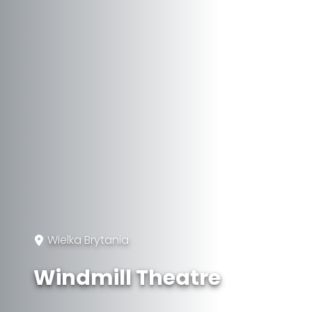
Wielka Brytania
Windmill Theatre