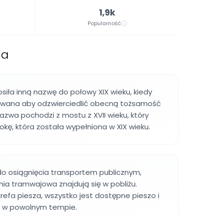
1,9k
Popularność
ja
siła inną nazwę do połowy XIX wieku, kiedy
owana aby odzwierciedlić obecną tożsamość
zwa pochodzi z mostu z XVII wieku, który
okę, która została wypełniona w XIX wieku.
do osiągnięcia transportem publicznym,
inia tramwajowa znajdują się w pobliżu.
trefa piesza, wszystko jest dostępne pieszo i
a w powolnym tempie.