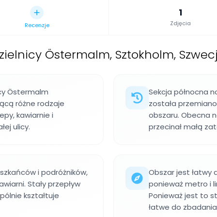
1
Zdjęcia
Recenzje
dzielnicy Östermalm, Sztokholm, Szwec
icy Östermalm
Sekcja północna no
zącą różne rodzaje
została przemian
epy, kawiarnie i
obszaru. Obecna na
ej ulicy.
przecinał małą zat
eszkańców i podróżników,
Obszar jest łatwy 
kawiarni. Stały przepływ
ponieważ metro i l
pólnie kształtuje
Ponieważ jest to s
łatwe do zbadani