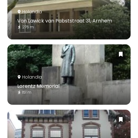
Holandia
Van Lawick van Pabststraat 31, Arnhem
276 m
Holandia
Lorentz Memorial
151 m