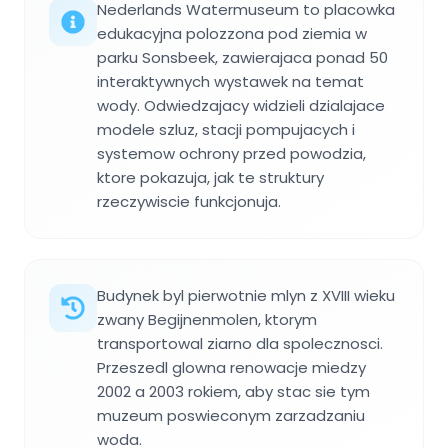
Nederlands Watermuseum to placowka
edukacyjna polozzona pod ziemia w
parku Sonsbeek, zawierajaca ponad 50
interaktywnych wystawek na temat
wody. Odwiedzajacy widzieli dzialajace
modele szluz, stacji pompujacych i
systemow ochrony przed powodzia,
ktore pokazuja, jak te struktury
rzeczywiscie funkcjonuja.
Budynek byl pierwotnie mlyn z XVIII wieku
zwany Begijnenmolen, ktorym
transportowal ziarno dla spolecznosci.
Przeszedl glowna renowacje miedzy
2002 a 2003 rokiem, aby stac sie tym
muzeum poswieconym zarzadzaniu
woda.