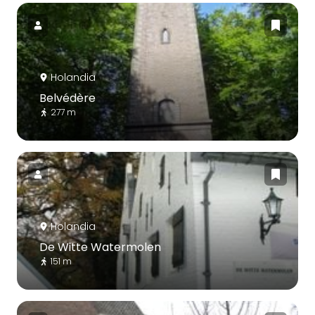
Holandia
Belvédère
277 m
Holandia
De Witte Watermolen
151 m