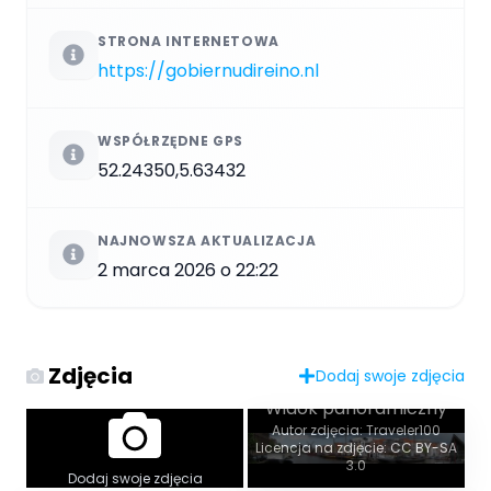
STRONA INTERNETOWA
https://gobiernudireino.nl
WSPÓŁRZĘDNE GPS
52.24350,5.63432
NAJNOWSZA AKTUALIZACJA
2 marca 2026 o 22:22
Zdjęcia
Dodaj swoje zdjęcia
Widok panoramiczny
Autor zdjęcia: Traveler100
Licencja na zdjęcie: CC BY-SA
3.0
Dodaj swoje zdjęcia