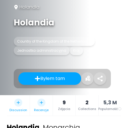
Holandia
Holandia
Country of the Kingdom of the Netherlands
Jednostka administracyjna
Kraj
Byłem tam
9
2
5,3 M
Zdjęcia
Collections
Popularność
Discussion
Recenzje
Holandia
,
Monarchia