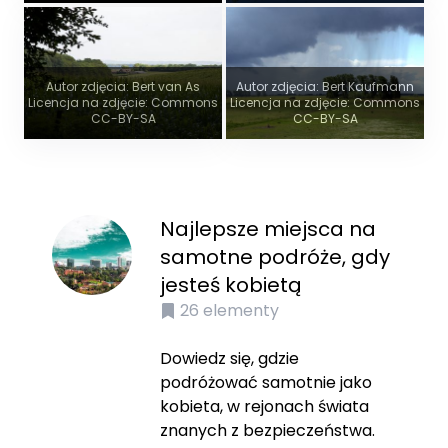
Autor zdjęcia: Bert van As
Autor zdjęcia: Bert Kaufmann
Licencja na zdjęcie: Commons
Licencja na zdjęcie: Commons
CC-BY-SA
CC-BY-SA
Najlepsze miejsca na
samotne podróże, gdy
jesteś kobietą
26
elementy
Dowiedz się, gdzie
podróżować samotnie jako
kobieta, w rejonach świata
znanych z bezpieczeństwa.