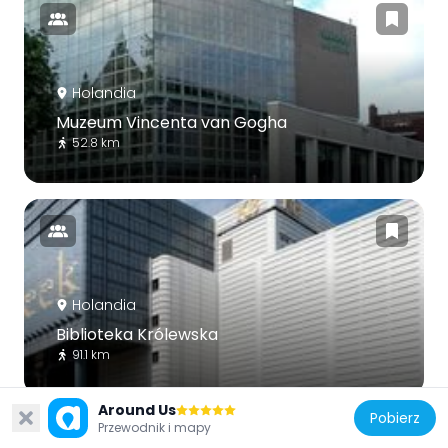
Holandia
Muzeum Vincenta van Gogha
52.8 km
Holandia
Biblioteka Królewska
91.1 km
Around Us
Pobierz
Przewodnik i mapy