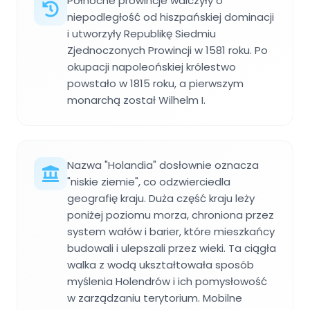
Północne prowincje walczyły o
niepodległość od hiszpańskiej dominacji
i utworzyły Republikę Siedmiu
Zjednoczonych Prowincji w 1581 roku. Po
okupacji napoleońskiej królestwo
powstało w 1815 roku, a pierwszym
monarchą został Wilhelm I.
Nazwa "Holandia" dosłownie oznacza
"niskie ziemie", co odzwierciedla
geografię kraju. Duża część kraju leży
poniżej poziomu morza, chroniona przez
system wałów i barier, które mieszkańcy
budowali i ulepszali przez wieki. Ta ciągła
walka z wodą ukształtowała sposób
myślenia Holendrów i ich pomysłowość
w zarządzaniu terytorium. Mobilne