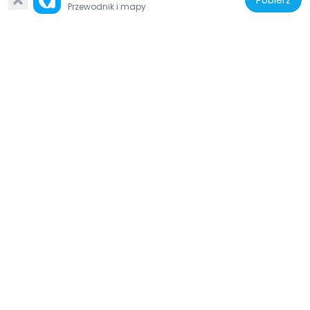
Pobierz
Przewodnik i mapy
Dania
Sankt Knuds Kirke
12.8 km
Dania
Åstrup Dilhøj
14.3 km