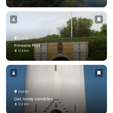
Dania
Prinsens Port
12.4 km
Dania
Det Hvide Vandtårn
12.3 km