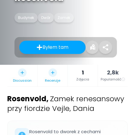
Budynek
Dwór
Zamek
Byłem tam
1
2,8k
Zdjęcia
Popularność
Discussion
Recenzje
Rosenvold
,
Zamek renesansowy
przy fiordzie Vejle, Dania
Rosenvold to dworek z cechami