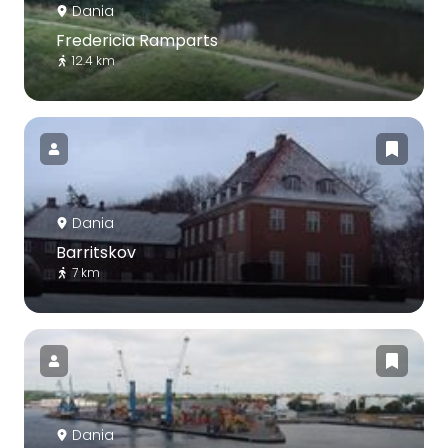
Dania
Fredericia Ramparts
12.4 km
Dania
Barritskov
7 km
Dania