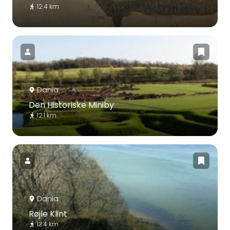
12.4 km
Dania
Den Historiske Miniby
12.1 km
Dania
Røjle Klint
13.4 km