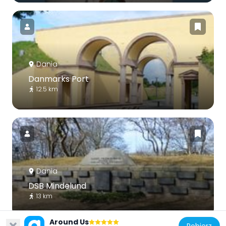
Dania
Danmarks Port
12.5 km
Dania
DSB Mindelund
13 km
Around Us