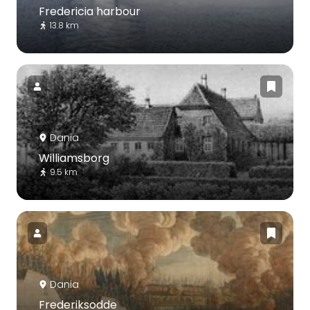
Fredericia harbour
13.8 km
Dania
Williamsborg
9.5 km
Dania
Frederiksodde