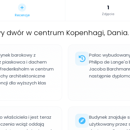
1
Zdjęcia
Recenzje
y dwór w centrum Kopenhagi, Dania.
dynek barokowy z
Pałac wybudowany m
 z piaskowca i dachem
Philipa de Lange'a
rederiksholm w centrum
Jacoba Barchmann.
echy architektoniczne
następnie dyplom
cji dla wyższych klas
właściciela i jest teraz
Budynek znajduje si
zczenia wciąż oddają
użytkowany przez s