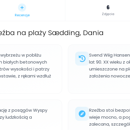
6
Zdjęcia
Recenzje
źba na plaży Sædding, Dania
 wybrzeżu w pobliżu
Svend Wiig Hansen
ech białych betonowych
lat 90. XX wieku z o
rów wysokości i patrzy
umieszczone na pla
tawie, z rękami wzdłuż
założenia nowocze
rację z posągów Wyspy
Rzeźba stoi bezpoś
zy ludzkością a
wieje mocno, a pog
zalecana, szczególni