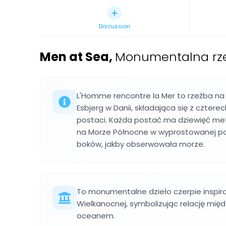
Discussion
Men at Sea
,
Monumentalna rze
L'Homme rencontre la Mer to rzeźba na
Esbjerg w Danii, składająca się z czter
postaci. Każda postać ma dziewięć met
na Morze Północne w wyprostowanej pos
boków, jakby obserwowała morze.
To monumentalne dzieło czerpie inspi
Wielkanocnej, symbolizując relację międ
oceanem.