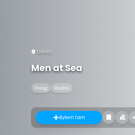
Dania
Men at Sea
Posąg
Rzeźba
Byłem tam