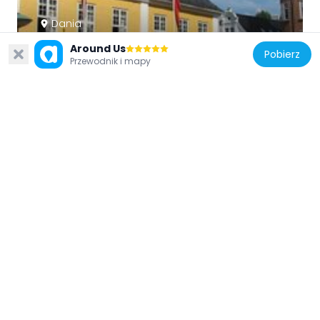
Dania
Old City Hall
Around Us
Pobierz
1.2 km
Przewodnik i mapy
Dania
Jørgen Olufsen's House
1.4 km