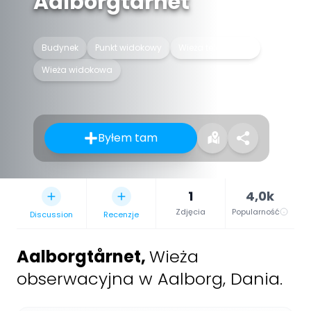
Aalborgtårnet
Budynek
Punkt widokowy
Wieża telewizyjna
Wieża widokowa
Byłem tam
1
4,0k
Zdjęcia
Popularność
Discussion
Recenzje
Aalborgtårnet
,
Wieża
obserwacyjna w Aalborg, Dania.