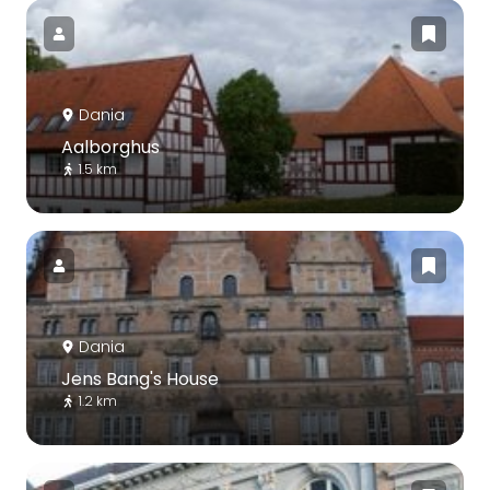
Dania
Aalborghus
1.5 km
Dania
Jens Bang's House
1.2 km