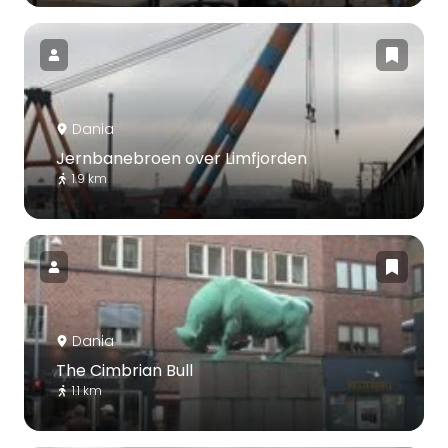
Dania
Jernbanebroen over Limfjorden
1.9 km
Dania
The Cimbrian Bull
1.1 km