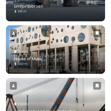
Limfjordsbroen
681 m
Dania
House of Music
443 m
Dania