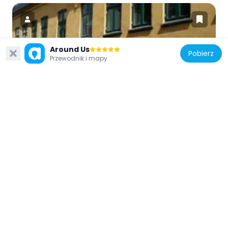
Around Us
Pobierz
Dania
Przewodnik i mapy
1000Fryd
471 m
Dania
Old City Hall
383 m