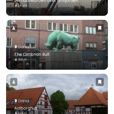
Jernbanebroen over Limfjorden
1.4 km
Dania
The Cimbrian Bull
613 m
Dania
Aalborghus
143 m