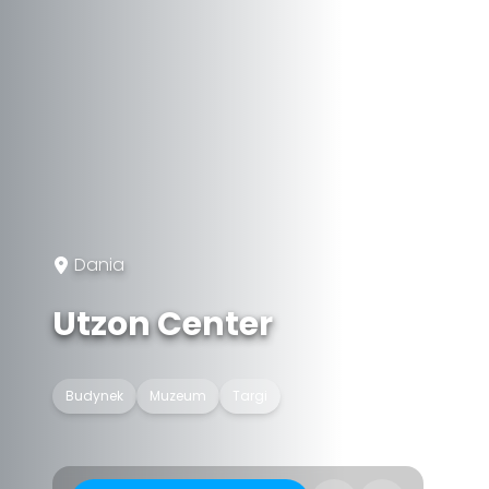
Dania
Utzon Center
Budynek
Muzeum
Targi