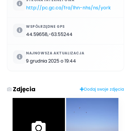
http://pc.gc.ca/fra/lhn-nhs/ns/york
WSPÓŁRZĘDNE GPS
44.59658,-63.55244
NAJNOWSZA AKTUALIZACJA
9 grudnia 2025 o 19:44
Zdjęcia
Dodaj swoje zdjęcia