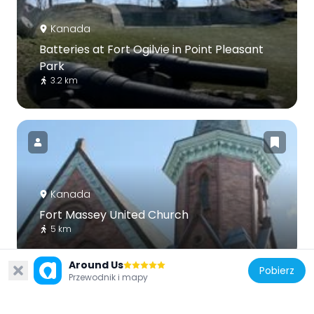
Kanada
Batteries at Fort Ogilvie in Point Pleasant
Park
3.2 km
Kanada
Fort Massey United Church
5 km
Around Us
Pobierz
Przewodnik i mapy