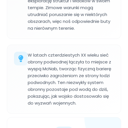
eksplorację struktur i widoków w swoim
tempie. Zimowe warunki mogą
utrudniać poruszanie się w niektórych
obszarach, więc noś odpowiednie buty
na nierównym terenie.
W latach czterdziestych XX wieku sieć
obrony podwodnej łączyła to miejsce z
wyspą McNab, tworząc fizyczną barierę
przeciwko zagrożeniom ze strony łodzi
podwodnych. Ten niezwykły system
obronny pozostaje pod wodą do dziś,
pokazując, jak wojsko dostosowało się
do wyzwań wojennych.