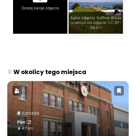
Dodaj swoje zdjęcia
Autor zdjęcia: Saffron Blaze
Licencja na zdjęcie: CC BY-
SA 3.0
W okolicy tego miejsca
Kanada
Pier 21
4.7 km