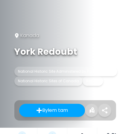
Kanada
York Redoubt
National Historic Site Administered by Parks Canada
National Historic Sites of Canada
Reduta
Byłem tam