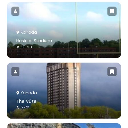
Kanada
Huskies Stadium
4.4 km
Kanada
The Vüze
5 km