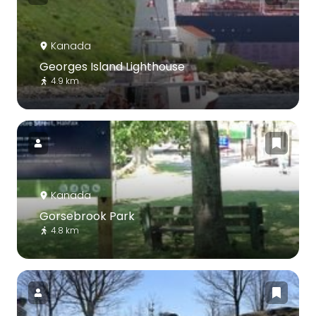
Kanada
Georges Island Lighthouse
4.9 km
Kanada
Gorsebrook Park
4.8 km