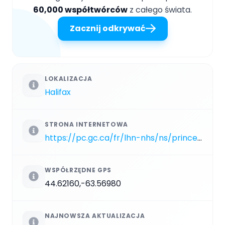
60,000 współtwórców
z całego świata.
Zacznij odkrywać
LOKALIZACJA
Halifax
STRONA INTERNETOWA
https://pc.gc.ca/fr/lhn-nhs/ns/prince/index
WSPÓŁRZĘDNE GPS
44.62160,-63.56980
NAJNOWSZA AKTUALIZACJA