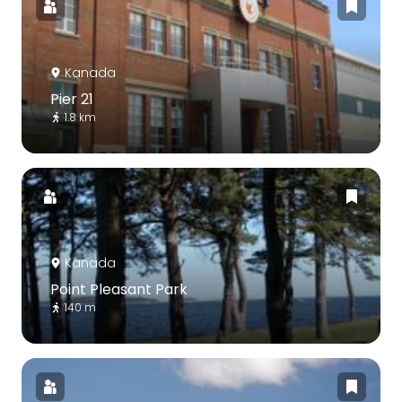
Kanada
Pier 21
1.8 km
Kanada
Point Pleasant Park
140 m