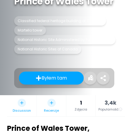
Prince of Wales Tower
Classified federal heritage building of Canada
Martello tower
National Historic Site Administered by Parks Canada
National Historic Sites of Canada
Byłem tam
1
3,4k
Zdjęcia
Popularność
Discussion
Recenzje
Prince of Wales Tower
,